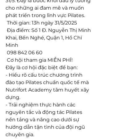
31/5. Đây là bước khởi đầu lý tưởng 
cho những ai đam mê và muốn 
phát triển trong lĩnh vực Pilates.
 Thời gian: 13h ngày 31/5/2025
 Địa điểm: Số 1 Đ. Nguyễn Thị Minh 
Khai, Bến Nghé, Quận 1, Hồ Chí 
Minh
 098 842 06 60
 Cơ hội tham gia MIỄN PHÍ!
Đây là cơ hội đặc biệt để bạn:
- Hiểu rõ cấu trúc chương trình 
đào tạo Pilates chuẩn quốc tế mà 
Nutrifort Academy tâm huyết xây 
dựng.
- Trải nghiệm thực hành các 
nguyên tắc và động tác Pilates 
nền tảng và nâng cao dưới sự 
hướng dẫn tận tình của đội ngũ 
chuyên gia.