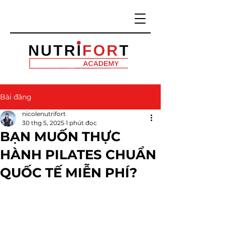
Bài đăng
nicolenutrifort
30 thg 5, 2025
1 phút đọc
BẠN MUỐN THỰC
HÀNH PILATES CHUẨN
QUỐC TẾ MIỄN PHÍ?