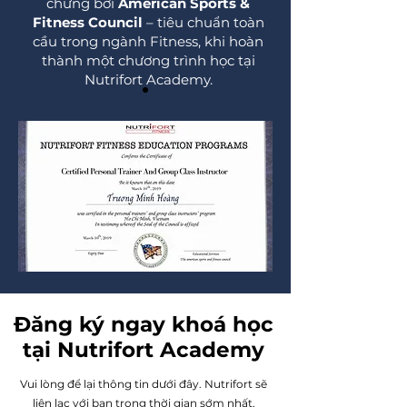
chứng bởi
American Sports &
Fitness Council
– tiêu chuẩn toàn
cầu trong ngành Fitness, khi hoàn
thành một chương trình học tại
Nutrifort Academy.
Đăng ký ngay khoá học
tại Nutrifort Academy
Vui lòng để lại thông tin dưới đây. Nutrifort sẽ
liên lạc với bạn trong thời gian sớm nhất.