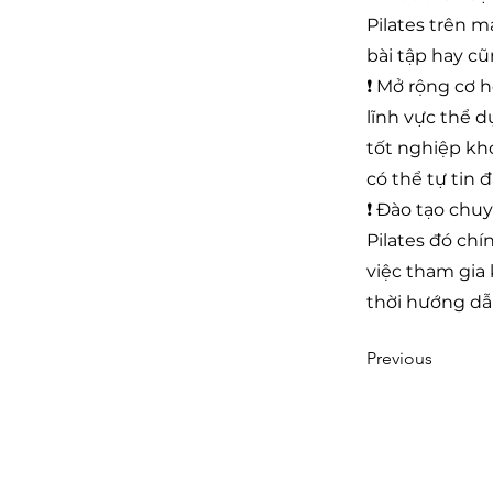
Pilates trên 
bài tập hay c
❗ Mở rộng cơ h
lĩnh vực thể d
tốt nghiệp khóa h
có thể tự tin
❗ Đào tạo chuy
Pilates đó chí
việc tham gia kh
thời hướng dẫ
Previous