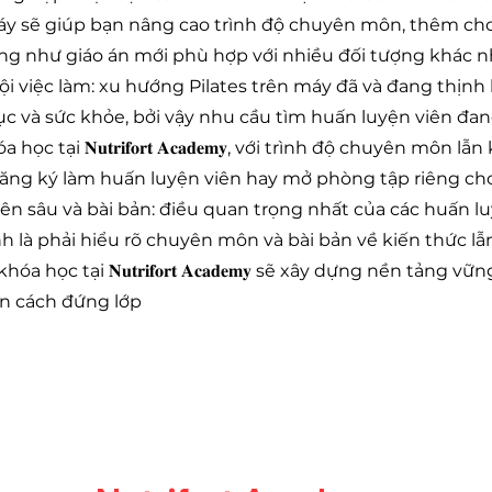
máy sẽ giúp bạn nâng cao trình độ chuyên môn, thêm ch
ũng như giáo án mới phù hợp với nhiều đối tượng khác 
ội việc làm: xu hướng Pilates trên máy đã và đang thịnh
ục và sức khỏe, bởi vậy nhu cầu tìm huấn luyện viên đang
ọc tại 𝐍𝐮𝐭𝐫𝐢𝐟𝐨𝐫𝐭 𝐀𝐜𝐚𝐝𝐞𝐦𝐲, với trình độ chuyên môn l
 đăng ký làm huấn luyện viên hay mở phòng tập riêng ch
ên sâu và bài bản: điều quan trọng nhất của các huấn l
nh là phải hiểu rõ chuyên môn và bài bản về kiến thức lẫn
óa học tại 𝐍𝐮𝐭𝐫𝐢𝐟𝐨𝐫𝐭 𝐀𝐜𝐚𝐝𝐞𝐦𝐲 sẽ xây dựng nền tảng 
n cách đứng lớp