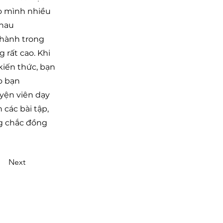
o mình nhiều
nhau
 hành trong
 rất cao. Khi
ẫn kiến thức, bạn
o bạn
uyện viên dạy
 các bài tập,
vững chắc đồng
Next