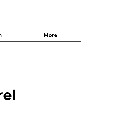
n
More
rel