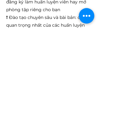
đăng ký làm huấn luyện viên hay mở
phòng tập riêng cho bạn
❗ Đào tạo chuyên sâu và bài bản: điều
quan trọng nhất của các huấn luyện
viên dạy Pilates đó chính là phải hiểu rõ
chuyên môn và bài bản về kiến thức lẫn
các bài tập, việc tham gia khóa học tại
𝐍𝐮𝐭𝐫𝐢𝐟𝐨𝐫𝐭 𝐀𝐜𝐚𝐝𝐞𝐦𝐲 sẽ xây dựng nền tảng
vững chắc đồng thời hướng dẫn cách
đứng lớp
Previous
Next
Nutrifort Academy
daotaohlv@nutrifort.com